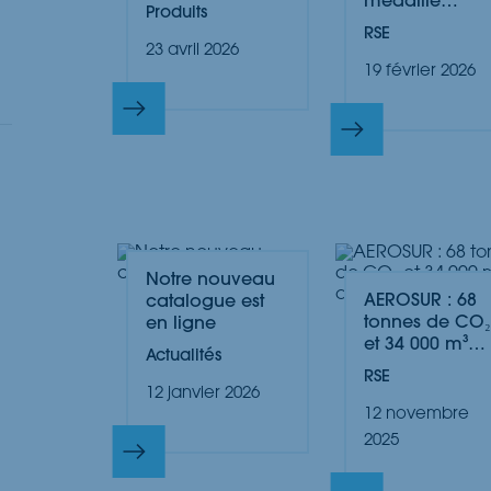
médaille
Produits
d’argent pour
RSE
2026 !
23 avril 2026
19 février 2026
Notre nouveau
AEROSUR : 68
catalogue est
tonnes de CO₂
en ligne
et 34 000 m³
Actualités
d’eau
RSE
économisés !
12 janvier 2026
12 novembre
2025