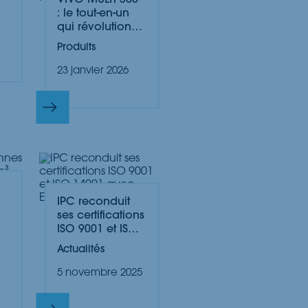
VIVO MULTI 360°
: le tout-en-un
qui révolutionne
le nettoyage
Produits
professionnel
23 janvier 2026
IPC reconduit
ses certifications
ISO 9001 et ISO
14001 avec
Actualités
Evolve
5 novembre 2025