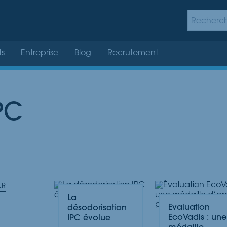
ts
Entreprise
Blog
Recrutement
PC
ER
La
Évaluation
désodorisation
EcoVadis : une
IPC évolue