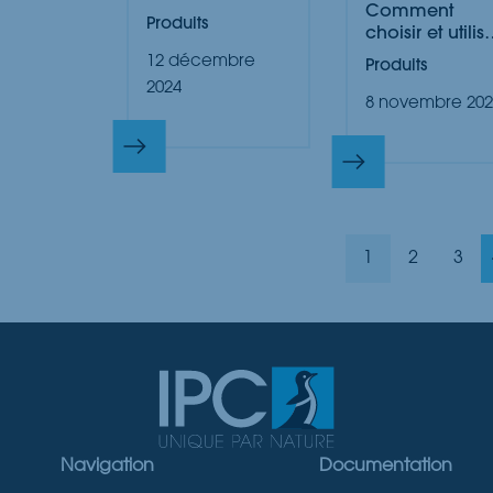
Comment
Dangers
Produits
choisir et utilis
Cachés
le bon produit
12 décembre
Produits
pour protéger
2024
vos mé...
8 novembre 202
1
2
3
Navigation
Documentation