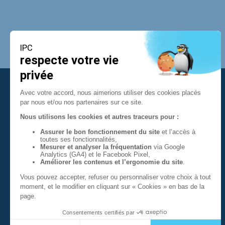
Contact
10 quai Malbert
29218 BREST Cedex 2
02 98 80 92 08
Nous contacter