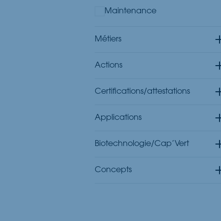
Maintenance
Métiers
Actions
Administration et
Certifications/attestations
Enseignement
Absorber
Ecolabel
Agricole
Applications
Adoucir
Ecocert Ecodétergent
Agroalimentaire Boisson
Sols et surfaces
Biotechnologie/Cap’Vert
Appliquer (matériel)
NSF
Automotive VL moto velo
Lubrification
Biotechnologie
Concepts
Assouplir
Ecocert Cosmos
Batiment Travaux Public
Biotraitement
Cap'Vert
VIVOPUR
Balayer les sols
Ecocert Intrants
AFFICHER PLUS
Colles et fixations
BEST