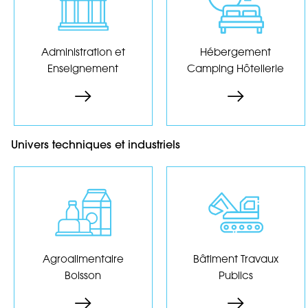
publiques, écoles,
vacances, hôtellerie
universités, SNCF,
de plein air, auberges
police, armée, SPA,
de jeunesse...
Administration et
Hébergement
CAT...
Enseignement
Camping Hôtellerie
Les produits
Les produits
Univers techniques et industriels
Transformation
alimentaire,
Routes, bâtiments,
conserveries, laiteries,
matériel TP, forage...
embouteillage...
Agroalimentaire
Bâtiment Travaux
Boisson
Publics
Les produits
Les produits