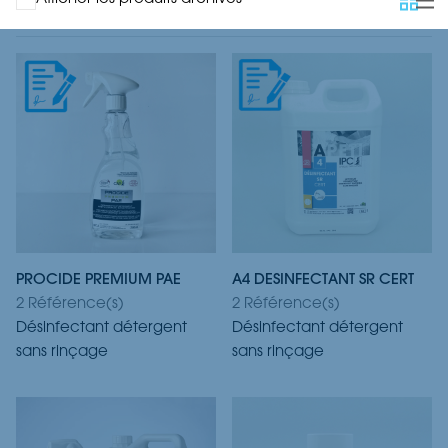
PROCIDE PREMIUM PAE
A4 DESINFECTANT SR CERT
2 Référence(s)
2 Référence(s)
Désinfectant détergent
Désinfectant détergent
sans rinçage
sans rinçage