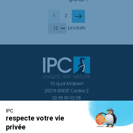
grands ...
1
2
produits
10 quai Malbert
29218 BREST Cedex 2
02 98 80 92 08
Nous contacter
Navigation