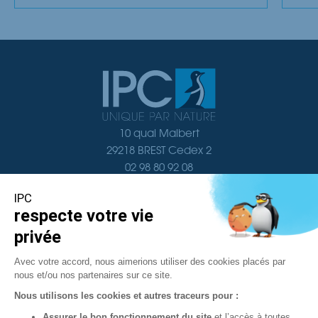
10 quai Malbert
29218 BREST Cedex 2
02 98 80 92 08
Nous contacter
Navigation
Documentation