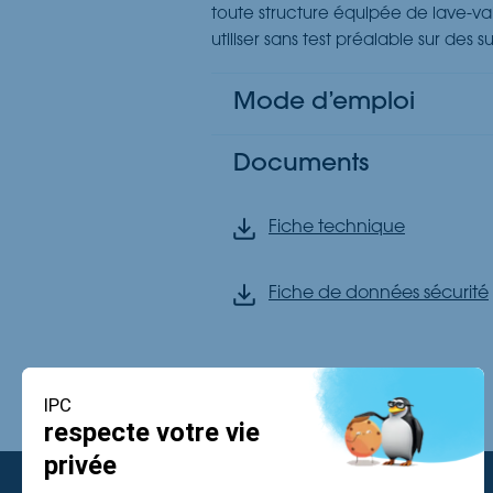
toute structure équipée de lave-vai
utiliser sans test préalable sur de
Mode d’emploi
Documents
Fiche technique
Fiche de données sécurité